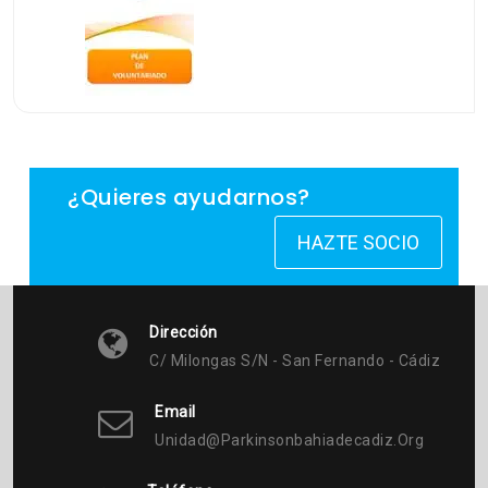
¿Quieres ayudarnos?
HAZTE SOCIO
Dirección
C/ Milongas S/n - San Fernando - Cádiz
Email
Unidad@parkinsonbahiadecadiz.org