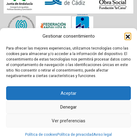
Gestionar consentimiento
Para ofrecer las mejores experiencias, utilizamos tecnologías como las
Aviso legal
|
Política de cookies
|
Privacidad
cookies para almacenar y/o acceder a la información del dispositivo. El
consentimiento de estas tecnologías nos permitirá procesar datos como
el comportamiento de navegación o las identificaciones únicas en este
sitio. No consentir o retirar el consentimiento, puede afectar
negativamente a ciertas características y funciones.
Aceptar
Denegar
Ver preferencias
Proudly powered by WordPress
|
Theme:
BetterHealth
by
CanyonThemes
.
Política de cookies
Política de privacidad
Aviso legal