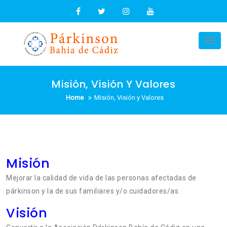
Skip
to
content
Tog
nav
Misión, Visión Y Valores
Home
Misión, Visión y Valores
Misión
Mejorar la calidad de vida de las personas afectadas de
párkinson y la de sus familiares y/o cuidadores/as.
Visión