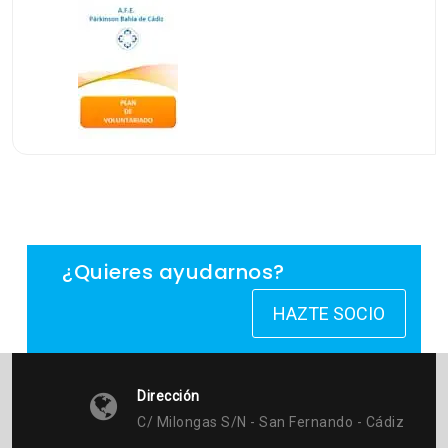
¿Quieres ayudarnos?
HAZTE SOCIO
Dirección
C/ Milongas S/n - San Fernando - Cádiz