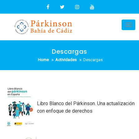
Skip
to
content
Tog
nav
Descargas
Home
Actividades
Descargas
Libro Blanco del Párkinson. Una actualización
con enfoque de derechos