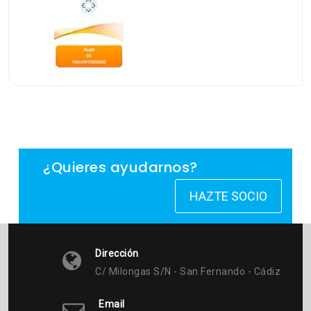
¿Quieres ayudarnos?
HAZTE SOCIO
Dirección
C/ Milongas S/n - San Fernando - Cádiz
Email