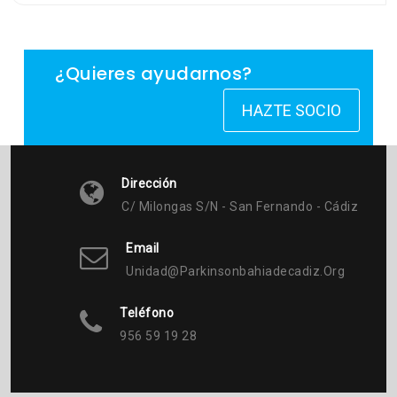
¿Quieres ayudarnos?
HAZTE SOCIO
Dirección
C/ Milongas S/n - San Fernando - Cádiz
Email
Unidad@parkinsonbahiadecadiz.org
Teléfono
956 59 19 28