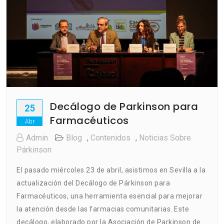
Decálogo de Parkinson para
25
Farmacéuticos
Abr
Admin
Blog
,
Contenidos
,
Noticias Sobre
Párkinson
El pasado miércoles 23 de abril, asistimos en Sevilla a la
actualización del Decálogo de Párkinson para
Farmacéuticos, una herramienta esencial para mejorar
la atención desde las farmacias comunitarias.​ Este
decálogo, elaborado por la Asociación de Parkinson de