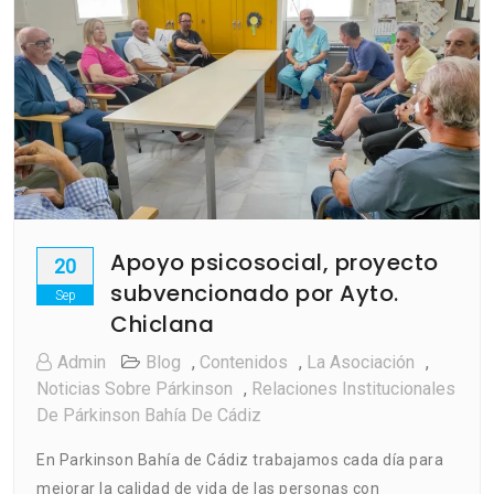
Apoyo psicosocial, proyecto
20
subvencionado por Ayto.
Sep
Chiclana
Admin
Blog
,
Contenidos
,
La Asociación
,
Noticias Sobre Párkinson
,
Relaciones Institucionales
De Párkinson Bahía De Cádiz
En Parkinson Bahía de Cádiz trabajamos cada día para
mejorar la calidad de vida de las personas con