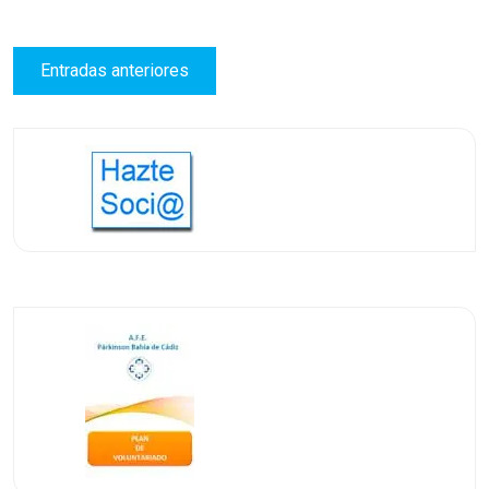
Navegación
Entradas anteriores
de
entradas