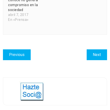
compromiso en la
sociedad
abril 7, 2017
En «Prensa»
Navegación
Previous
Next
Previous
Next
de
post:
post:
entradas