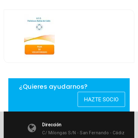
¿Quieres ayudarnos?
HAZTE SOCIO
Dirección
C/ Milongas S/n - San Fernando - Cádiz