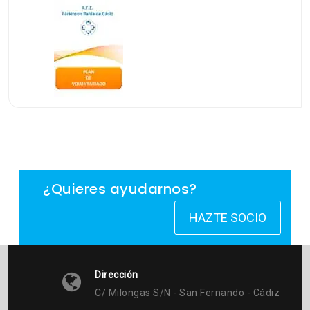
¿Quieres ayudarnos?
HAZTE SOCIO
Dirección
C/ Milongas S/n - San Fernando - Cádiz