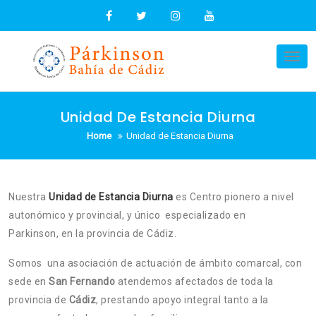
Skip
to
content
Tog
nav
Unidad De Estancia Diurna
Home
Unidad de Estancia Diurna
Nuestra
Unidad de Estancia Diurna
es Centro pionero a nivel
autonómico y provincial, y único especializado en
Parkinson, en la provincia de Cádiz.
Somos una asociación de actuación de ámbito comarcal, con
sede en
San Fernando
atendemos afectados de toda la
provincia de
Cádiz
, prestando apoyo integral tanto a la