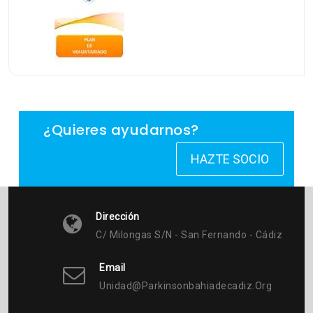
¿Quieres ayudarnos?
HAZTE SOCIO
Dirección
C/ Milongas S/n - San Fernando - Cádiz
Email
Unidad@parkinsonbahiadecadiz.org