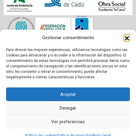
Gestionar consentimiento
Para ofrecer las mejores experiencias, utilizamos tecnologías como las
Aviso legal
|
Política de cookies
|
Privacidad
cookies para almacenar y/o acceder a la información del dispositivo. El
consentimiento de estas tecnologías nos permitirá procesar datos como
el comportamiento de navegación o las identificaciones únicas en este
sitio. No consentir o retirar el consentimiento, puede afectar
negativamente a ciertas características y funciones.
Aceptar
Denegar
Ver preferencias
Proudly powered by WordPress
|
Theme:
BetterHealth
by
CanyonThemes
.
Política de cookies
Política de privacidad
Aviso legal