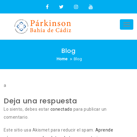
Skip
to
content
Tog
nav
Blog
Home
Blog
a
Deja una respuesta
Lo siento, debes estar
conectado
para publicar un
comentario.
Este sitio usa Akismet para reducir el spam.
Aprende