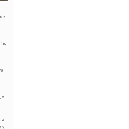
 de
rte,
va
, y
,
era
o y