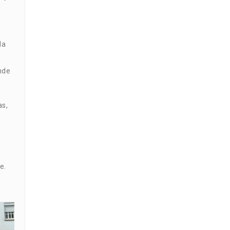
la
nde
as,
e.