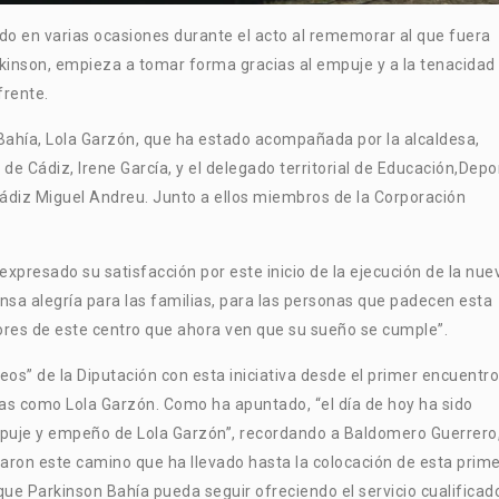
o en varias ocasiones durante el acto al rememorar al que fuera
kinson, empieza a tomar forma gracias al empuje y a la tenacidad
frente.
n Bahía, Lola Garzón, que ha estado acompañada por la alcaldesa,
 de Cádiz, Irene García, y el delegado territorial de Educación,Depo
 Cádiz Miguel Andreu. Junto a ellos miembros de la Corporación
expresado su satisfacción por este inicio de la ejecución de la nue
nsa alegría para las familias, para las personas que padecen esta
ores de este centro que ahora ven que su sueño se cumple”.
eos” de la Diputación con esta iniciativa desde el primer encuentro
nas como Lola Garzón. Como ha apuntado, “el día de hoy ha sido
mpuje y empeño de Lola Garzón”, recordando a Baldomero Guerrero
ciaron este camino que ha llevado hasta la colocación de esta prim
que Parkinson Bahía pueda seguir ofreciendo el servicio cualificad