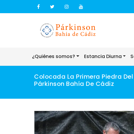
Skip
to
content
¿Quiénes somos?
Estancia Diurna
S
Colocada La Primera Piedra Del
Párkinson Bahía De Cádiz