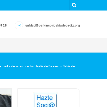
19 28
unidad@parkinsonbahiadecadiz.org
a piedra del nuevo centro de día de Párkinson Bahía de