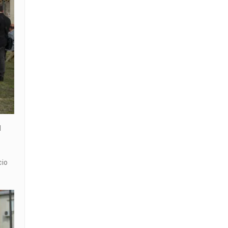
l
cio