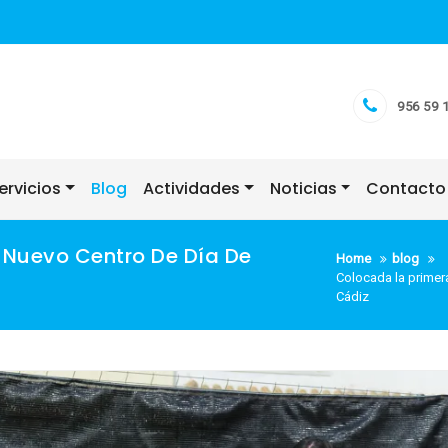
956 59 
ervicios
Blog
Actividades
Noticias
Contacto
 Nuevo Centro De Día De
Home
blog
Colocada la primer
Cádiz