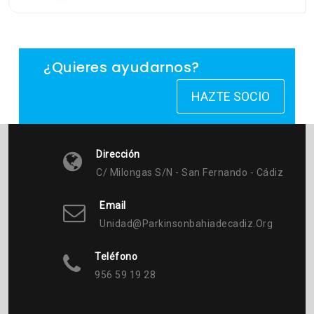
¿Quieres ayudarnos?
HAZTE SOCIO
Dirección
C/ Milongas S/n - San Fernando - Cádiz
Email
Unidad@parkinsonbahiadecadiz.org
Teléfono
956 59 19 28