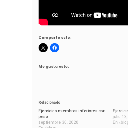
Comparte esto:
Me gusta esto:
Relacionado
Ejercicios miembros inferiores con
Ejercic
peso
julio 13
septiembre 30, 2020
En «blo
En «blog»