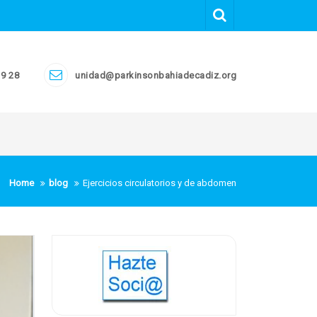
19 28
unidad@parkinsonbahiadecadiz.org
Home
blog
Ejercicios circulatorios y de abdomen