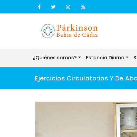
Skip
to
content
¿Quiénes somos?
Estancia Diurna
S
Ejercicios Circulatorios Y De A