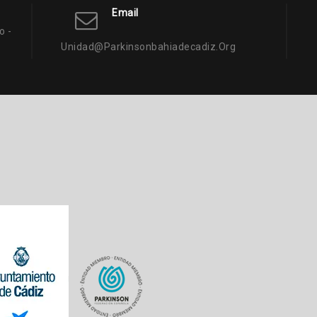
Email
o -
Unidad@parkinsonbahiadecadiz.org