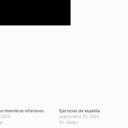
ios miembros inferiores
Ejercicios de espalda
, 2020
septiembre 25, 2020
g»
En «blog»