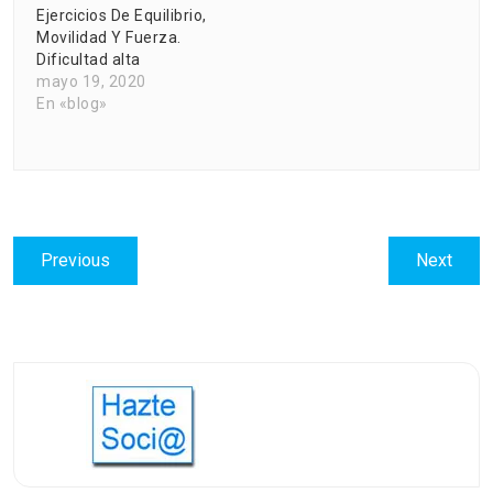
Ejercicios De Equilibrio,
Movilidad Y Fuerza.
Dificultad alta
mayo 19, 2020
En «blog»
Navegación
Previous
Next
Previous
Next
de
post:
post:
entradas