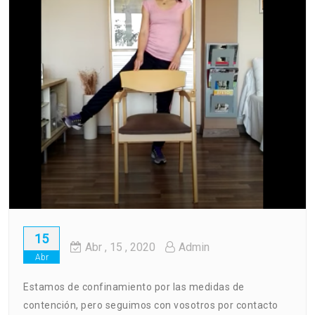
15
Abr
, 15 ,
2020
Admin
Abr
Estamos de confinamiento por las medidas de
contención, pero seguimos con vosotros por contacto