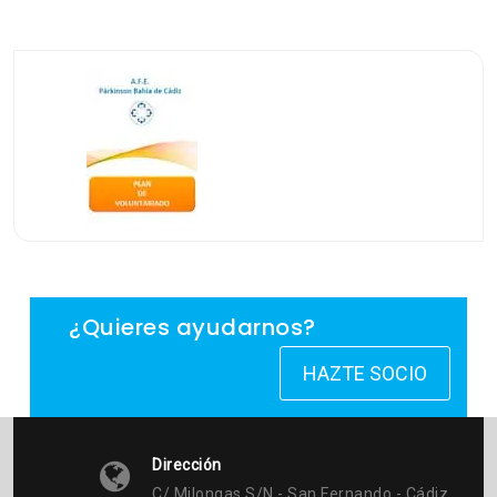
¿Quieres ayudarnos?
HAZTE SOCIO
Dirección
C/ Milongas S/n - San Fernando - Cádiz