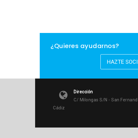
de
entradas
¿Quieres ayudarnos?
HAZTE SOC
Dirección
C/ Milongas S/n - San Fernand
Cádiz