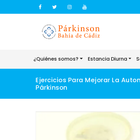
Skip
to
content
¿Quiénes somos?
Estancia Diurna
S
Ejercicios Para Mejorar La Aut
Párkinson