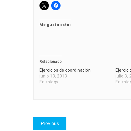
Me gusta esto:
Relacionado
Ejercicios de coordinación
Ejercic
junio 13, 2013
julio 3,
En «blog»
En «blo
Navegación
Previous
Previous
post: