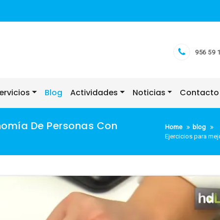
956 59 
ervicios
Blog
Actividades
Noticias
Contacto
onomía De Personas Con
Home
blog
Ejercicios para me