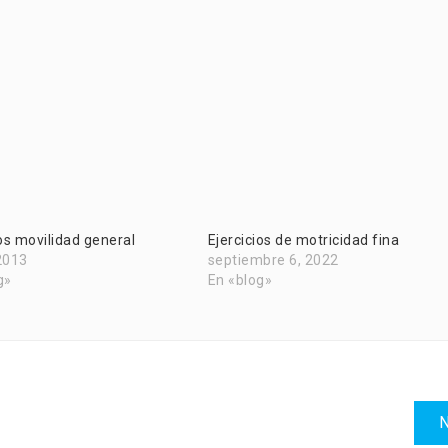
ios movilidad general
Ejercicios de motricidad fina
 2013
septiembre 6, 2022
g»
En «blog»
N