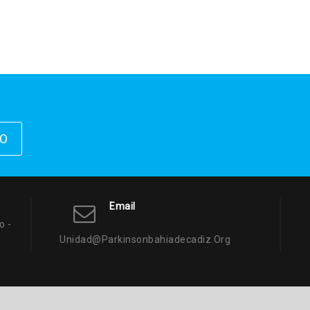
IO
Email
o -
Unidad@parkinsonbahiadecadiz.org