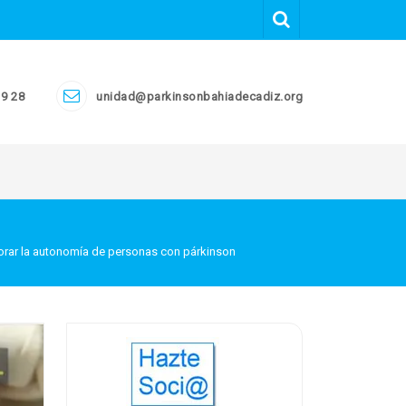
19 28
unidad@parkinsonbahiadecadiz.org
jorar la autonomía de personas con párkinson