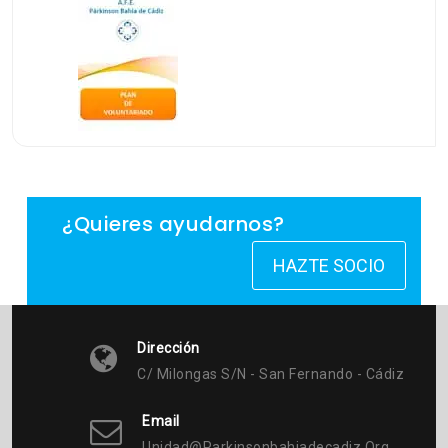
¿Quieres ayudarnos?
HAZTE SOCIO
Dirección
C/ Milongas S/n - San Fernando - Cádiz
Email
Unidad@parkinsonbahiadecadiz.org