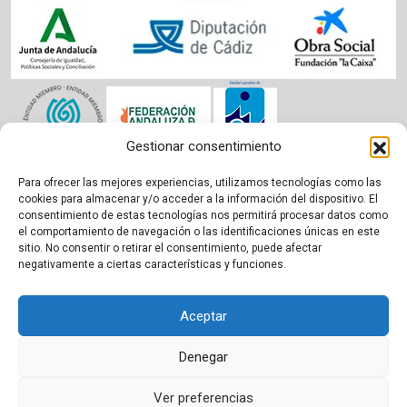
Gestionar consentimiento
Para ofrecer las mejores experiencias, utilizamos tecnologías como las
Aviso legal
|
Política de cookies
|
Privacidad
cookies para almacenar y/o acceder a la información del dispositivo. El
consentimiento de estas tecnologías nos permitirá procesar datos como
el comportamiento de navegación o las identificaciones únicas en este
sitio. No consentir o retirar el consentimiento, puede afectar
negativamente a ciertas características y funciones.
Aceptar
Denegar
Ver preferencias
Proudly powered by WordPress
|
Theme:
BetterHealth
by