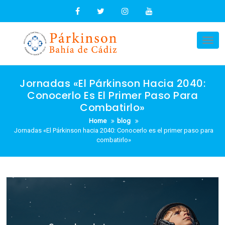
Skip
to
content
Tog
nav
Jornadas «El Párkinson Hacia 2040:
Conocerlo Es El Primer Paso Para
Combatirlo»
Home
blog
Jornadas «El Párkinson hacia 2040: Conocerlo es el primer paso para
combatirlo»