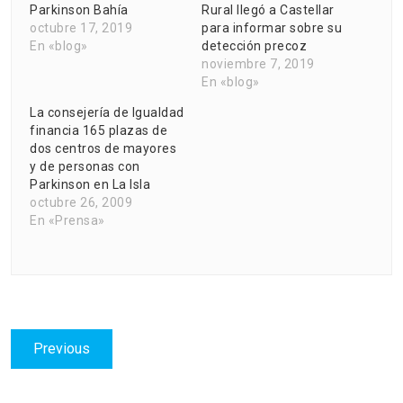
Parkinson Bahía
Rural llegó a Castellar
octubre 17, 2019
para informar sobre su
En «blog»
detección precoz
noviembre 7, 2019
En «blog»
La consejería de Igualdad
financia 165 plazas de
dos centros de mayores
y de personas con
Parkinson en La Isla
octubre 26, 2009
En «Prensa»
Navegación
Previous
Previous
de
post:
entradas