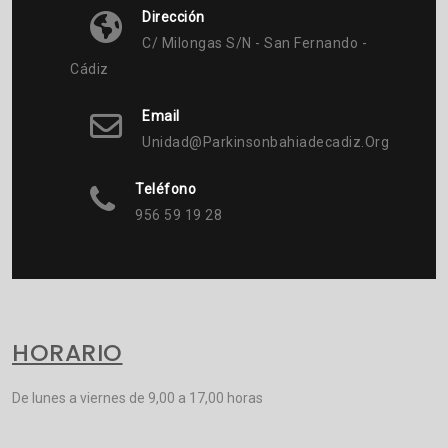
Dirección
C/ Milongas S/n - San Fernando -
Cádiz
Email
Unidad@parkinsonbahiadecadiz.org
Teléfono
956 59 19 28
HORARIO
De lunes a viernes de 9,00 a 17,00 horas