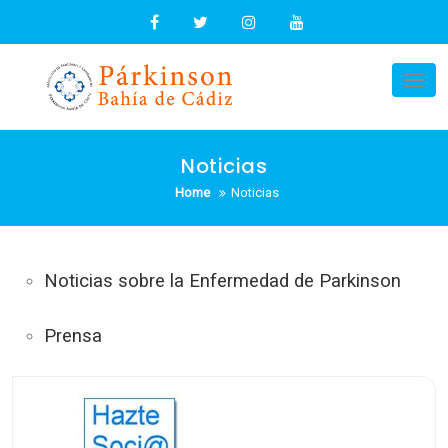
Skip
to
content
Tog
nav
Noticias
Home
Noticias
Noticias sobre la Enfermedad de Parkinson
Prensa