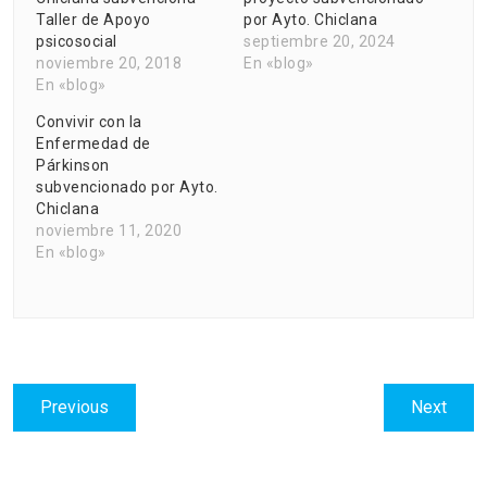
Taller de Apoyo
por Ayto. Chiclana
psicosocial
septiembre 20, 2024
noviembre 20, 2018
En «blog»
En «blog»
Convivir con la
Enfermedad de
Párkinson
subvencionado por Ayto.
Chiclana
noviembre 11, 2020
En «blog»
Navegación
Previous
Next
Previous
Next
de
post:
post:
entradas