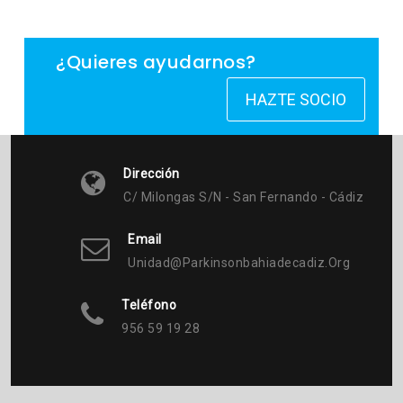
¿Quieres ayudarnos?
HAZTE SOCIO
Dirección
C/ Milongas S/n - San Fernando - Cádiz
Email
Unidad@parkinsonbahiadecadiz.org
Teléfono
956 59 19 28