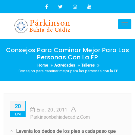
Skip
to
content
Tog
nav
Consejos Para Caminar Mejor Para Las
Personas Con La EP
Home
Actividades
Talleres
Consejos para caminar mejor para las personas con la EP
20
Ene
, 20 ,
2011
Ene
Parkinsonbahiadecadiz.com
Levanta los dedos de los pies a cada paso que