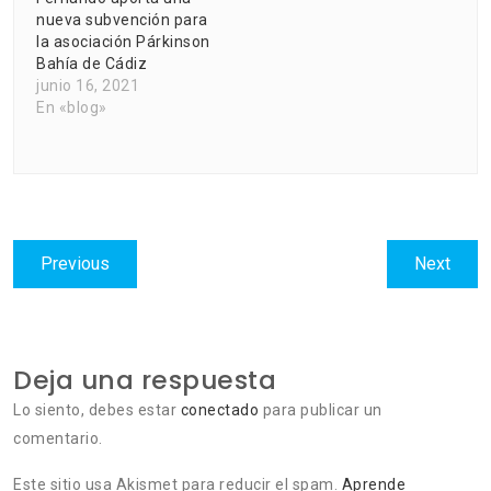
nueva subvención para
la asociación Párkinson
Bahía de Cádiz
junio 16, 2021
En «blog»
Navegación
Previous
Next
Previous
Next
de
post:
post:
entradas
Deja una respuesta
Lo siento, debes estar
conectado
para publicar un
comentario.
Este sitio usa Akismet para reducir el spam.
Aprende