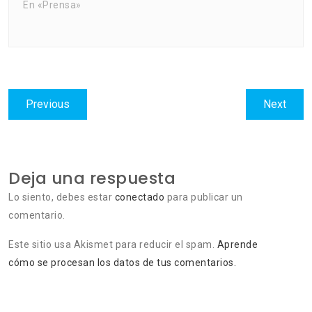
En «Prensa»
Navegación
Previous
Next
Previous
Next
de
post:
post:
entradas
Deja una respuesta
Lo siento, debes estar
conectado
para publicar un
comentario.
Este sitio usa Akismet para reducir el spam.
Aprende
cómo se procesan los datos de tus comentarios.