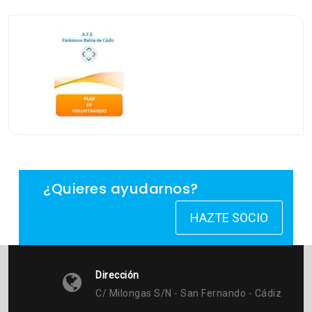
¿Quieres ayudarnos?
HAZTE SOCIO
Dirección
C/ Milongas S/n - San Fernando - Cádiz