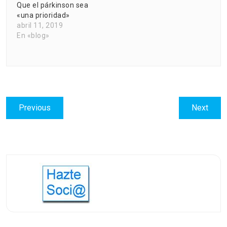
Que el párkinson sea
«una prioridad»
abril 11, 2019
En «blog»
Navegación
Previous
Next
Previous
Next
de
post:
post:
entradas