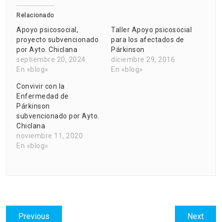
Relacionado
Apoyo psicosocial,
Taller Apoyo psicosocial
proyecto subvencionado
para los afectados de
por Ayto. Chiclana
Párkinson
septiembre 20, 2024
diciembre 29, 2016
En «blog»
En «blog»
Convivir con la
Enfermedad de
Párkinson
subvencionado por Ayto.
Chiclana
noviembre 11, 2020
En «blog»
Navegación
Previous
Next
Previous
Next