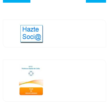
de
post:
post:
entradas