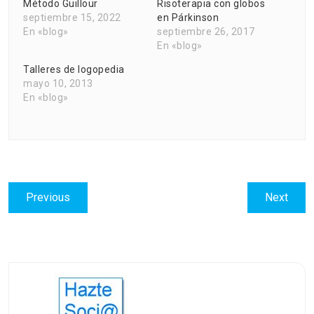
Método Guillour
Risoterapia con globos
septiembre 15, 2022
en Párkinson
En «blog»
septiembre 26, 2017
En «blog»
Talleres de logopedia
mayo 10, 2013
En «blog»
Navegación
Previous
Next
Previous
Next
de
post:
post:
entradas