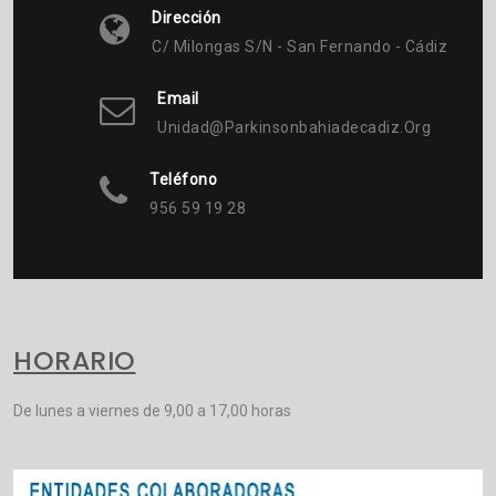
Dirección
C/ Milongas S/n - San Fernando - Cádiz
Email
Unidad@parkinsonbahiadecadiz.org
Teléfono
956 59 19 28
HORARIO
De lunes a viernes de 9,00 a 17,00 horas