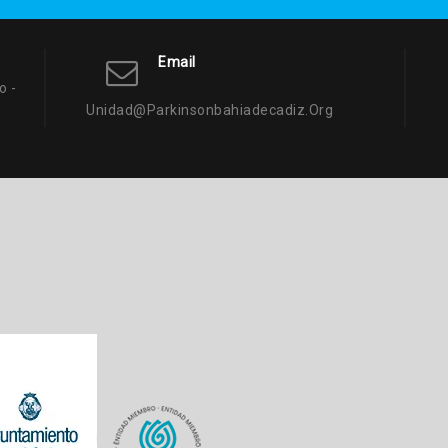
Email
o -
Unidad@parkinsonbahiadecadiz.org