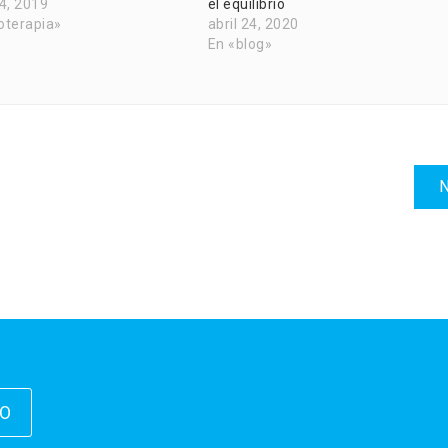
4, 2019
el equilibrio
ioterapia»
abril 24, 2020
En «blog»
N
IO