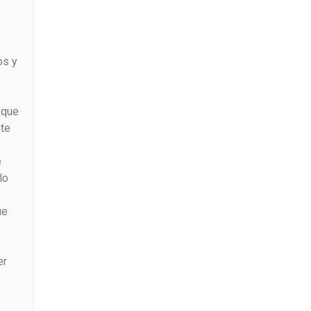
os y
 que
nte
e
lo
ue
er