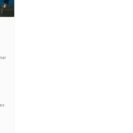
inar
 es