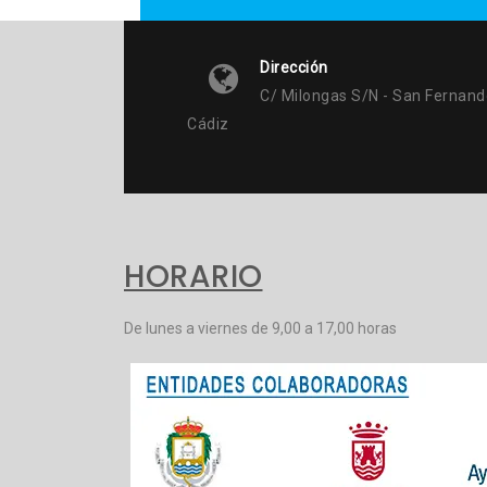
Dirección
C/ Milongas S/n - San Fernand
Cádiz
HORARIO
De lunes a viernes de 9,00 a 17,00 horas