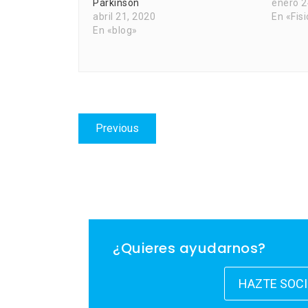
Párkinson
enero 2
abril 21, 2020
En «Fis
En «blog»
Navegación
Previous
Previous
de
post:
entradas
¿Quieres ayudarnos?
HAZTE SOC