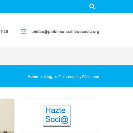
19 28
unidad@parkinsonbahiadecadiz.org
Home
blog
Fisioterapia y Párkinson