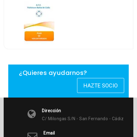
¿Quieres ayudarnos?
HAZTE SOCIO
Dirección
C/ Milongas S/n - San Fernando - Cádiz
Email