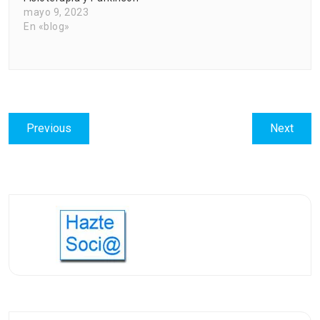
mayo 9, 2023
En «blog»
Navegación
Previous
Next
Previous
Next
de
post:
post:
entradas