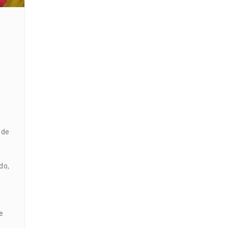
 de
do,
o
e