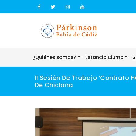
Skip
to
content
¿Quiénes somos?
Estancia Diurna
S
II Sesión De Trabajo ‘Contrato
De Chiclana