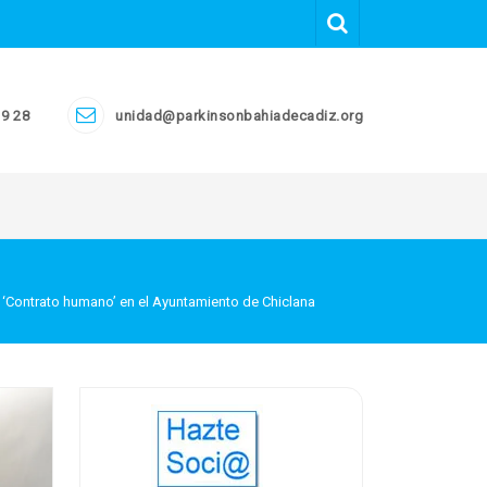
19 28
unidad@parkinsonbahiadecadiz.org
o ‘Contrato humano’ en el Ayuntamiento de Chiclana