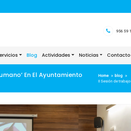
956 59 
ervicios
Blog
Actividades
Noticias
Contacto
 Humano’ En El Ayuntamiento
Home
blog
II Sesión de trabaj