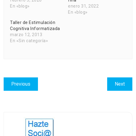
febrero 5, 2020
fina
En «blog»
enero 31, 2022
En «blog»
Taller de Estimulación
Cognitiva Informatizada
marzo 12, 2013
En «Sin categoría»
Navegación
Previous
Next
Previous
Next
de
post:
post:
entradas