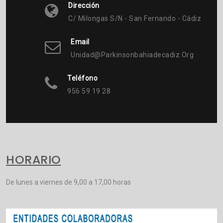
Dirección
C/ Milongas S/n - San Fernando - Cádiz
Email
Unidad@parkinsonbahiadecadiz.org
Teléfono
956 59 19 28
HORARIO
De lunes a viernes de 9,00 a 17,00 horas