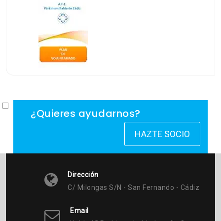
¿Quieres ayudarnos?
HAZTE SOCIO
Dirección
C/ Milongas S/n - San Fernando - Cádiz
Email