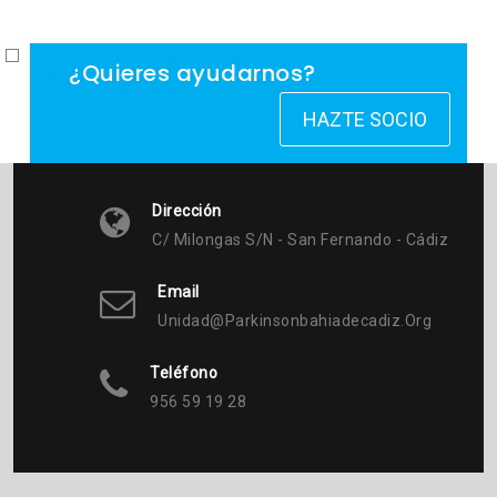
¿Quieres ayudarnos?
HAZTE SOCIO
Dirección
C/ Milongas S/n - San Fernando - Cádiz
Email
Unidad@parkinsonbahiadecadiz.org
Teléfono
956 59 19 28