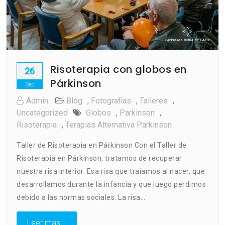
Risoterapia con globos en
26
Párkinson
Sep
Admin
Blog
,
Fotografias
,
Talleres
,
Uncategorized
Globos
,
Parkinson
,
Risoterapia
,
Terapias Alternativa Parkinson
Taller de Risoterapia en Párkinson Con el Taller de
Risoterapia en Párkinson, tratamos de recuperar
nuestra risa interior. Esa risa que traíamos al nacer, que
desarrollamos durante la infancia y que luego perdimos
debido a las normas sociales. La risa…
Leer mas...