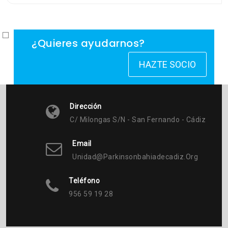
¿Quieres ayudarnos?
HAZTE SOCIO
Dirección
C/ Milongas S/n - San Fernando - Cádiz
Email
Unidad@parkinsonbahiadecadiz.org
Teléfono
956 59 19 28