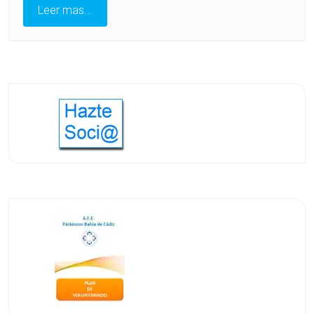
De
Leer mas...
Coordinación