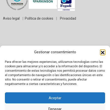
Aviso legal
|
Política de cookies
|
Privacidad
Gestionar consentimiento
Para ofrecer las mejores experiencias, utilizamos tecnologías como las
cookies para almacenar y/o acceder a la información del dispositivo. El
consentimiento de estas tecnologías nos permitirá procesar datos como
Proudly powered by WordPress
|
Theme:
BetterHealth
by
el comportamiento de navegación o las identificaciones únicas en este
CanyonThemes
.
sitio. No consentir o retirar el consentimiento, puede afectar
negativamente a ciertas características y funciones.
Aceptar
Denegar