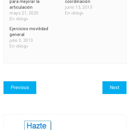
para mejorar la
coordinación
articulación
junio 13, 2013
mayo 21, 2020
En «blog»
En «blog»
Ejercicios movilidad
general
julio 3, 2013
En «blog»
Navegación
Previous
Next
Previous
Next
de
post:
post:
entradas