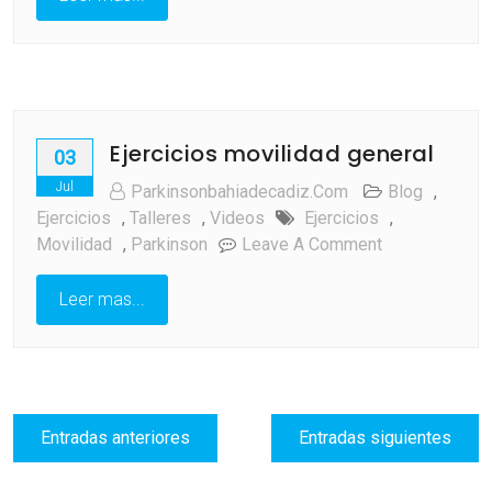
Ejercicios movilidad general
03
Jul
Parkinsonbahiadecadiz.com
Blog
,
Ejercicios
,
Talleres
,
Videos
Ejercicios
,
On
Movilidad
,
Parkinson
Leave A Comment
Ejercicios
Movilidad
Leer mas...
General
Navegación
Entradas anteriores
Entradas siguientes
de